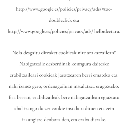
http://www.google.es/policies/privacy/ads/#toc-
doubleclick eta
http://www.google.es/policies/privacy/ads/ helbideetara.
Nola desgaitu ditzaket cookieak nire arakatzailean?
Nabigatzaile desberdinak konfigura daitezke
erabiltzaileari cookieak jasotzearen berri emateko eta,
nahi izanez gero, ordenagailuan instalatzea eragozteko.
Era berean, erabiltzaileak bere nabigatzailean egiaztatu
ahal izango du zer cookie instalatu dituen eta zein
iraungitze-denbora den, eta ezaba ditzake.