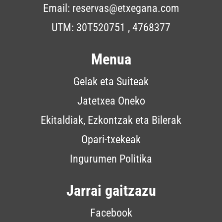
Email:
reservas@etxegana.com
UTM: 30T520751 , 4768377
Menua
Gelak eta Suiteak
Jatetxea Oneko
Ekitaldiak, Ezkontzak eta Bilerak
Opari-txekeak
Ingurumen Politika
Jarrai gaitzazu
Facebook