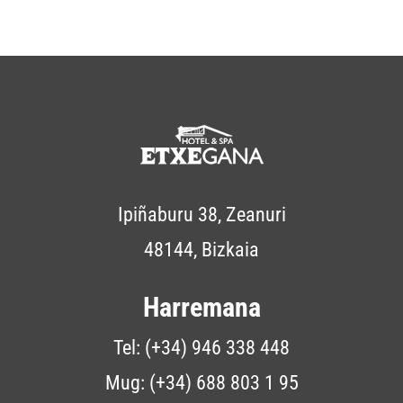
Ipiñaburu 38, Zeanuri
48144, Bizkaia
Harremana
Tel:
(+34) 946 338 448
Mug: (+34) 688 803 1 95