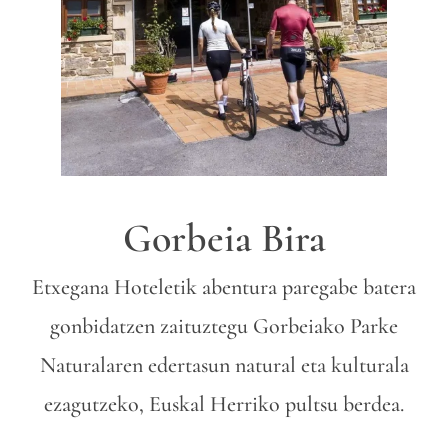
Gorbeia Bira
Etxegana Hoteletik abentura paregabe batera
gonbidatzen zaituztegu Gorbeiako Parke
Naturalaren edertasun natural eta kulturala
ezagutzeko, Euskal Herriko pultsu berdea.