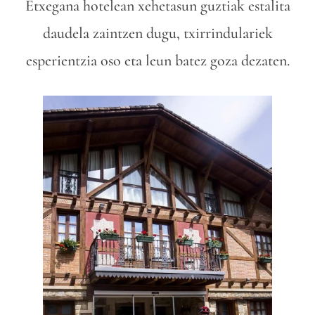
Etxegana hotelean xehetasun guztiak estalita
daudela zaintzen dugu, txirrindulariek
esperientzia oso eta leun batez goza dezaten.