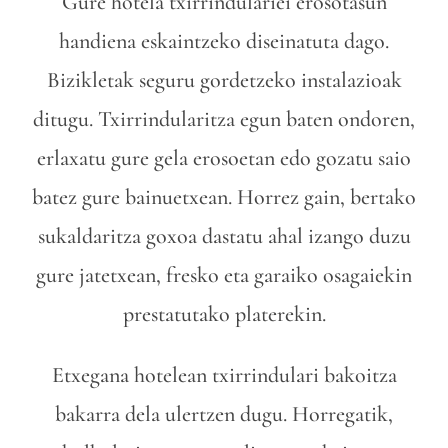
Gure hotela txirrindulariei erosotasun
handiena eskaintzeko diseinatuta dago.
Bizikletak seguru gordetzeko instalazioak
ditugu. Txirrindularitza egun baten ondoren,
erlaxatu gure gela erosoetan edo gozatu saio
batez gure bainuetxean. Horrez gain, bertako
sukaldaritza goxoa dastatu ahal izango duzu
gure jatetxean, fresko eta garaiko osagaiekin
prestatutako platerekin.
Etxegana hotelean txirrindulari bakoitza
bakarra dela ulertzen dugu. Horregatik,