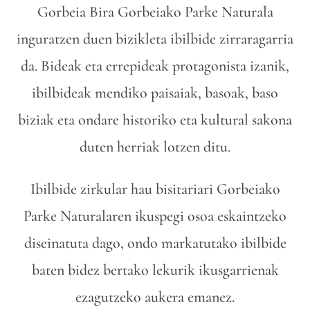
Gorbeia Bira Gorbeiako Parke Naturala
inguratzen duen bizikleta ibilbide zirraragarria
da. Bideak eta errepideak protagonista izanik,
ibilbideak mendiko paisaiak, basoak, baso
biziak eta ondare historiko eta kultural sakona
duten herriak lotzen ditu.
Ibilbide zirkular hau bisitariari Gorbeiako
Parke Naturalaren ikuspegi osoa eskaintzeko
diseinatuta dago, ondo markatutako ibilbide
baten bidez bertako lekurik ikusgarrienak
ezagutzeko aukera emanez.