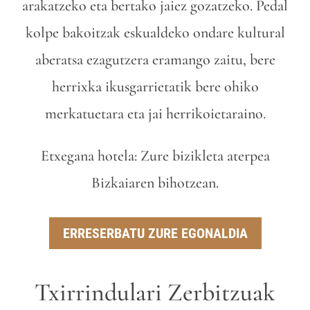
arakatzeko eta bertako jaiez gozatzeko. Pedal
kolpe bakoitzak eskualdeko ondare kultural
aberatsa ezagutzera eramango zaitu, bere
herrixka ikusgarrietatik bere ohiko
merkatuetara eta jai herrikoietaraino.
Etxegana hotela: Zure bizikleta aterpea
Bizkaiaren bihotzean.
ERRESERBATU ZURE EGONALDIA
Txirrindulari Zerbitzuak