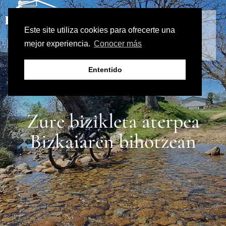
Este site utiliza cookies para ofrecerte una
mejor experiencia.
Conocer más
Ententido
Zure bizikleta aterpea
Bizkaiaren bihotzean