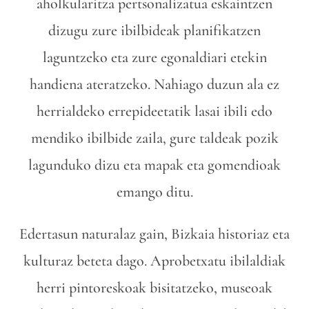
aholkularitza pertsonalizatua eskaintzen
dizugu zure ibilbideak planifikatzen
laguntzeko eta zure egonaldiari etekin
handiena ateratzeko. Nahiago duzun ala ez
herrialdeko errepideetatik lasai ibili edo
mendiko ibilbide zaila, gure taldeak pozik
lagunduko dizu eta mapak eta gomendioak
emango ditu.
Edertasun naturalaz gain, Bizkaia historiaz eta
kulturaz beteta dago. Aprobetxatu ibilaldiak
herri pintoreskoak bisitatzeko, museoak