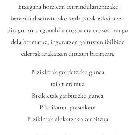
Etxegana hotelean txirrindularientzako
bereziki diseinatutako zerbitzuak eskaintzen
ditugu, zure egonaldia erosoa eta erosoa izango
dela bermatuz, inguratzen gaituzten ibilbide
ederrak arakatzen dituzun bitartean.
Bizikletak gordetzeko gunea
tailer eremua
Bizikletak garbitzeko gunea
Piknikaren prestaketa
Bizikletak alokatzeko zerbitzua