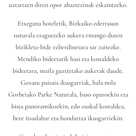
uztartzen diren opor ahaztezinak eskaintzeko.
Etxegana hoteletik, Bizkaiko edertasun
naturala ezagutzeko aukera emango duten
bizikleta-bide ezberdinetara sar zaitezke.
Mendiko bideetatik hasi eta kostaldeko
bideetara, maila guztietako aukerak daude.
Gozatu paisaia ikusgarriak, hala nola
Gorbeiako Parke Naturala, baso oparoekin eta
bista panoramikoekin, edo euskal kostaldea,
bere itsaslabar eta hondartza ikusgarriekin.