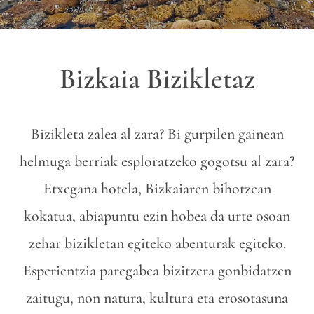
Bizkaia Bizikletaz
Bizikleta zalea al zara? Bi gurpilen gainean
helmuga berriak esploratzeko gogotsu al zara?
Etxegana hotela, Bizkaiaren bihotzean
kokatua, abiapuntu ezin hobea da urte osoan
zehar bizikletan egiteko abenturak egiteko.
Esperientzia paregabea bizitzera gonbidatzen
zaitugu, non natura, kultura eta erosotasuna